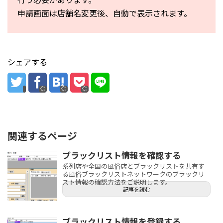
申請画面は店舗名変更後、自動で表示されます。
シェアする
関連するページ
ブラックリスト情報を確認する
系列店や全国の風俗店とブラックリストを共有す
る風俗ブラックリストネットワークのブラックリ
スト情報の確認方法をご説明します。
記事を読む
ブラックリスト情報を登録する