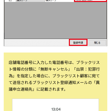
店舗電話番号に入力した電話番号は、ブラックリス
ト情報の分類に「無断キャンセル」「出禁：犯罪行
為」を指定した場合に、ブラックリスト顧客に宛て
て送信されるブラックリスト登録通知メールの「異
議申立連絡先」に記載されます。