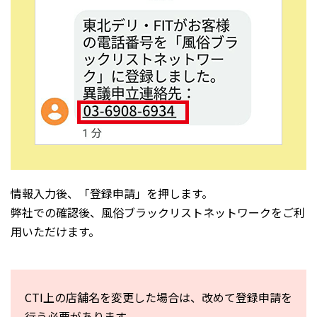
情報入力後、「登録申請」を押します。
弊社での確認後、風俗ブラックリストネットワークをご利
用いただけます。
CTI上の店舗名を変更した場合は、改めて登録申請を
行う必要があります。